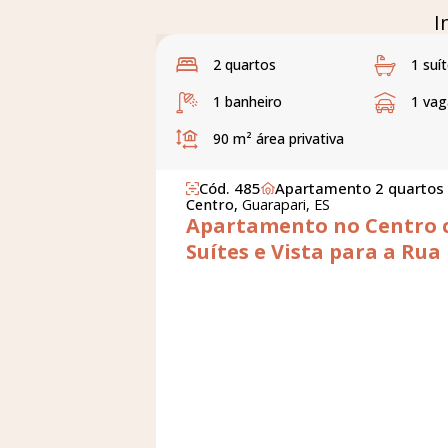
I
2 quartos
1 suí
1 banheiro
1 vag
90 m²
área privativa
Cód. 485
Apartamento 2 quartos
Centro,
Guarapari, ES
Apartamento no Centro 
Suítes e Vista para a Rua