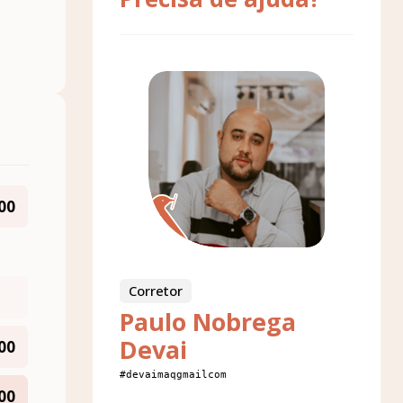
00
Corretor
Paulo Nobrega
Devai
00
#devaimaqgmailcom
00