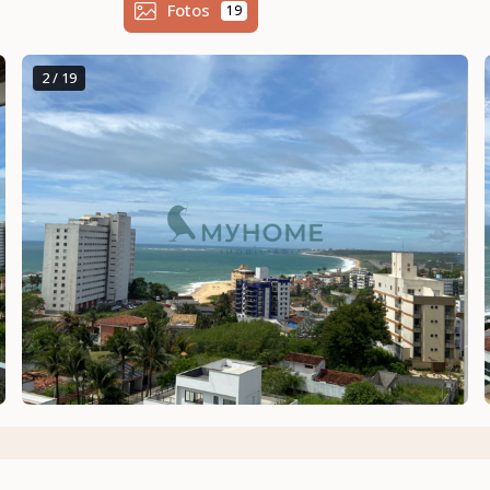
Fotos
19
2 / 19