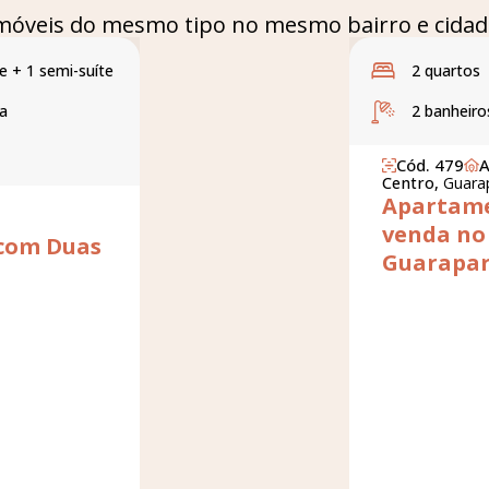
móveis do mesmo tipo no mesmo bairro e cidad
te + 1 semi-suíte
2 quartos
a
2 banheiro
Cód. 479
A
Centro,
Guarap
Apartame
venda no
com Duas
Guarapari