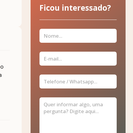
Ficou interessado?
do
a