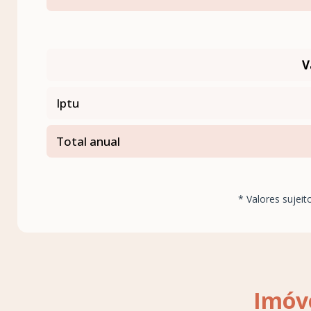
V
Iptu
Total anual
* Valores sujeit
Imóve