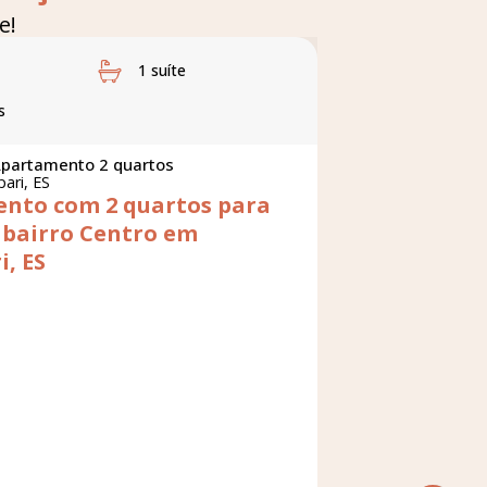
e!
1 suíte
s
partamento 2 quartos
ari, ES
nto com 2 quartos para
 bairro Centro em
, ES