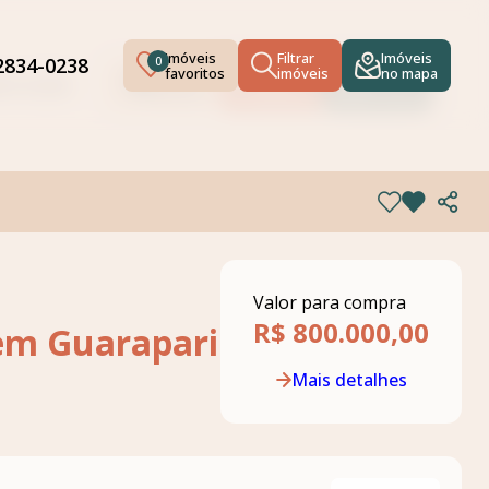
Imóveis
Filtrar
Imóveis
92834-0238
0
favoritos
imóveis
no mapa
Imóveis
Filtrar
Imóveis
834-0238
0
favoritos
imóveis
no mapa
Valor para compra
R$ 800.000,00
em Guarapari
Mais detalhes