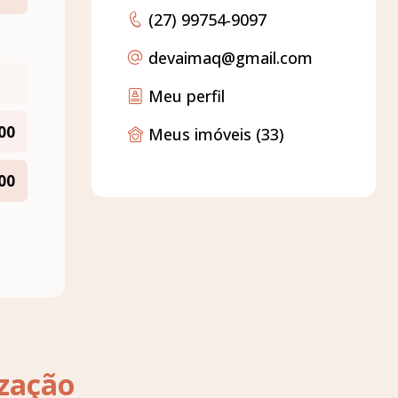
(27) 99754-9097
devaimaq
@gmail.com
Meu perfil
00
Meus imóveis (33)
00
ização