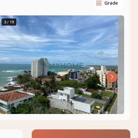
Grade
3 / 19
4 