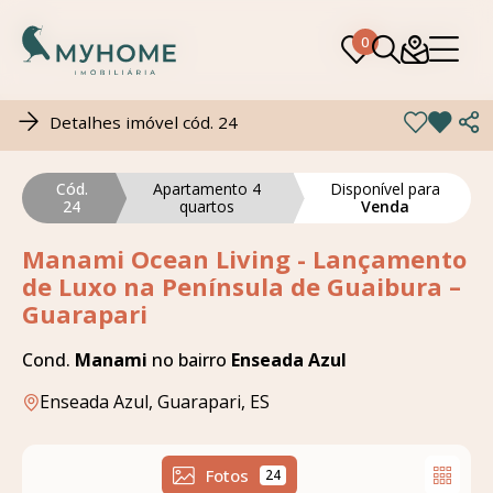
0
0
Detalhes imóvel cód. 24
Cód.
Apartamento 4
Disponível para
24
quartos
Venda
Manami Ocean Living - Lançamento
de Luxo na Península de Guaibura –
Guarapari
Cond.
Manami
no bairro
Enseada Azul
Enseada Azul, Guarapari, ES
Fotos
24