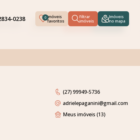
Imóveis
Filtrar
Imóveis
92834-0238
0
favoritos
imóveis
no mapa
Imóveis
Filtrar
Imóveis
834-0238
0
favoritos
imóveis
no mapa
(27) 99949-5736
adrielepaganini
@gmail.com
Meus imóveis (13)